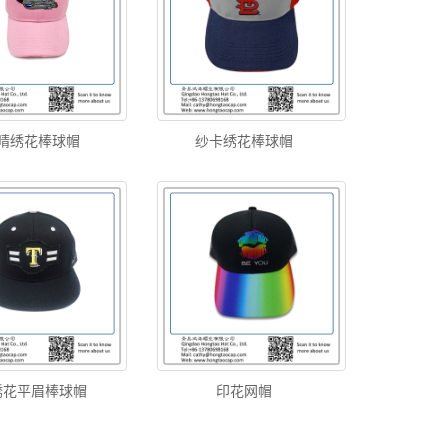
晴绣花棒球帽
纱卡绣花棒球帽
绣花平眉棒球帽
印花网帽