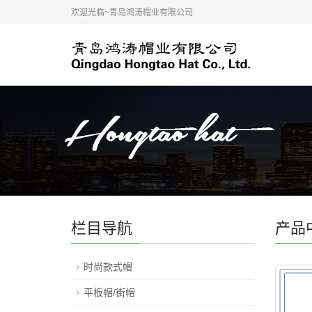
欢迎光临~青岛鸿涛帽业有限公司
栏目导航
产品
时尚款式帽
平板帽/街帽