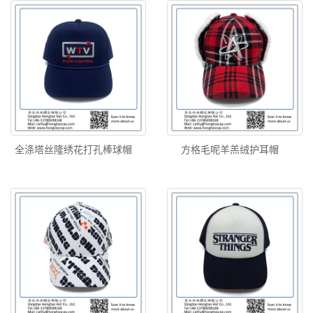
全涤塔丝隆绣花打孔棒球帽
方格毛呢羊羔绒护耳帽