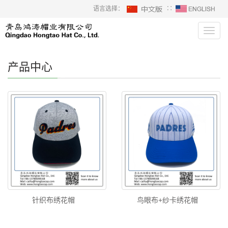
语言选择：
∷
Toggl
navig
产品中心
针织布绣花帽
鸟眼布+纱卡绣花帽