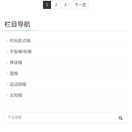
1
2
3
下一页
栏目导航
时尚款式帽
平板帽/街帽
棒球帽
童帽
运动网帽
太阳帽